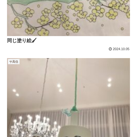
同じ塗り絵🖌
2024.10.05
サ高住