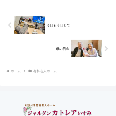
の中、ご入居者様で頑張って壁
ティビティ用品をレンタルし活
面を作り上げました。 梅雨のジ
用しています。 バランスゲーム
メジメを吹き飛ばす、さわやか
サボテンバランスゲーム かえる
な色のアジサイが咲きました😊
さんジャンプ ご利用者の皆様と
梅雨が明けるまでどのくらいか
一緒にワクワクドキドキしなが
な☔
ら楽し...
今日も今日とて
母の日🌸
ホーム
有料老人ホーム