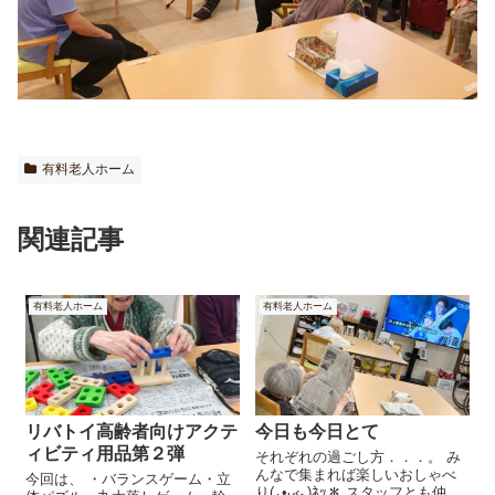
有料老人ホーム
関連記事
有料老人ホーム
有料老人ホーム
リバトイ高齢者向けアクテ
今日も今日とて
ィビティ用品第２弾
それぞれの過ごし方．．．。 み
んなで集まれば楽しいおしゃべ
今回は、 ・バランスゲーム・立
り(⁎•ᴗ‹｡)ﾈｯ＊ スタッフとも仲良