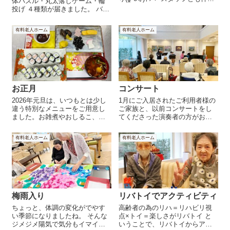
体パズル・丸太落しゲーム・輪
しです！ 仲良しメンバーが集ま
投げ ４種類が届きました。 バラ
れば…いつものトランプ大会
ンスゲーム 丸太落しゲーム 立体
(^▽^)/ そんな背後にて、読書を
パズル 輪投げ メンバーは、おな
有料老人ホーム
有料老人ホーム
する紳士‼あっぱれ（笑） お庭が
じみのご利用者様に加えて、今
好きで癒されている...
回施設初の若年性認知症を発症
された方にも挑戦して頂きまし
た...
お正月
コンサート
2026年元旦は、いつもとは少し
1月にご入居されたご利用者様の
違う特別なメニューをご用意し
ご家族と、以前コンサートをし
ました。お雑煮やおしるこ、細
てくださった演奏者の方がお知
巻き寿司などを加えたお正月ら
り合いとのこと。お見舞いを考
しい献立です。 皆さまおいしそ
えた際に「何がよいですか」と
有料老人ホーム
有料老人ホーム
うに召し上がり、完食されてい
お尋ねすると「そのメンバーで
ました。「美味しい料理をあり
来てくれるなら音楽が聴きた
がとう」「感動しました」とい
い」とのお言葉があり、急遽お
った声も聞...
越しくださいまし...
梅雨入り
リバトイでアクティビティ
ちょっと、体調の変化がでやす
高齢者の為のリハ＝リハビリ視
い季節になりましたね。 そんな
点×トイ＝楽しさがリバトイ と
ジメジメ陽気で気分もイマイチ
いうことで、リバトイからアク