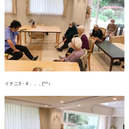
イチニ3・4．．．(^^♪